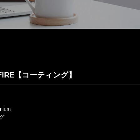
LLFIRE【コーティング】
mium
グ