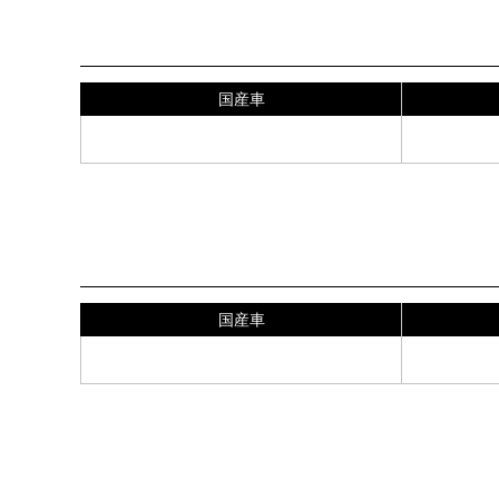
セダン
国産車
46,000
ステーションワゴン
国産車
57,500
※フロントガラス及びフロント両サイドには透
し代を別途頂きます。（一枚￥1,500～￥30
10年以上経過しているお車の施工には、追加清掃