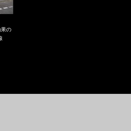
効果の
線