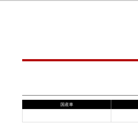
料金(リアガラス・リア両
SUV
国産車
46,000