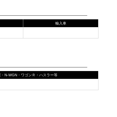
Film
輸入車
56,000
Film
NE・N-WGN・ワゴンＲ・ハスラー等
43,700
。 ※現在フィルムが貼付されている場合は剥が
場合がありますのでご了承ください。 ※新車から
ざいます。