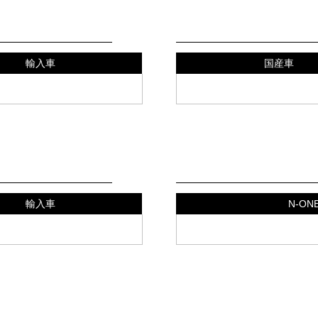
クーペ
Film
輸入車
国産車
52,900
41,400
軽自動車
Film
輸入車
N-O
69,000
過率70％以下のフィルムは法令により施工できません
,000） ※作業時間は、車種・作業内容によって異なる
工賃（￥3,000～￥30,000）が別途掛かる場合がご