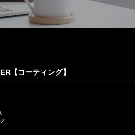
SOVER【コーティング】
久
グ