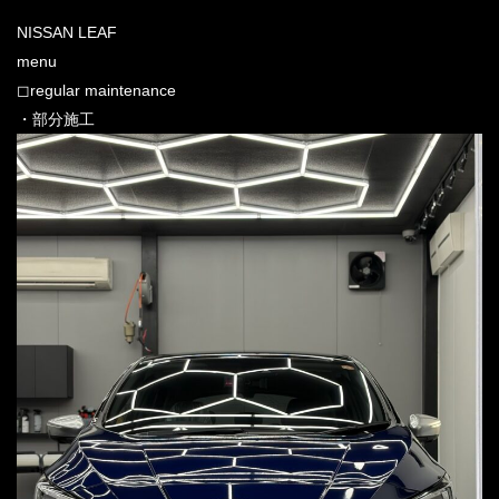
NISSAN LEAF
menu
◻︎regular maintenance
・部分施工