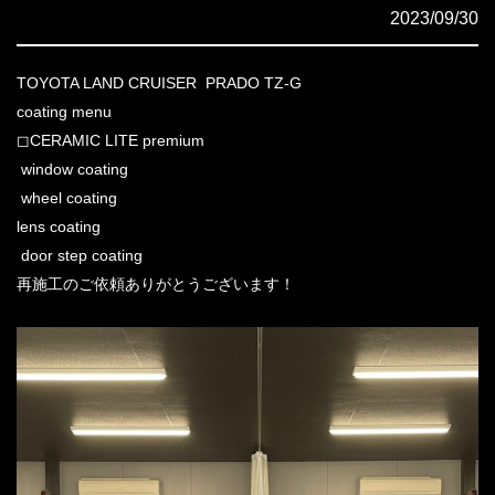
2023/09/30
TOYOTA LAND CRUISER PRADO TZ-G
coating menu
◻︎CERAMIC LITE premium
window coating
wheel coating
lens coating
door step coating
再施工のご依頼ありがとうございます！