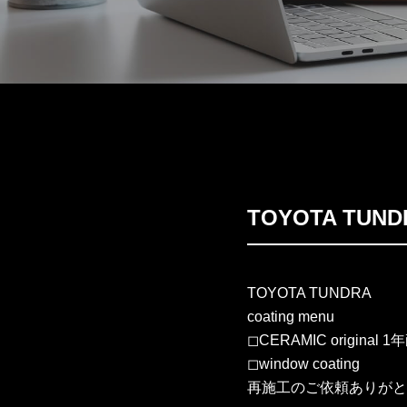
TOYOTA TU
TOYOTA TUNDRA
coating menu
◻︎CERAMIC original 
◻︎window coating
再施工のご依頼ありがと