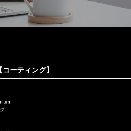
YS【コーティング】
mium
グ